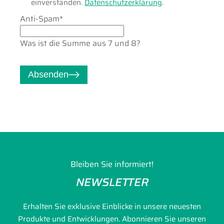
einverstanden.
Datenschutzerklärung
.
Pflichtfeld
Anti-Spam
*
Was ist die Summe aus 7 und 8?
Absenden
Bleiben Sie informiert!
NEWSLETTER
Erhalten Sie exklusive Einblicke in unsere neuesten
Produkte und Entwicklungen. Abonnieren Sie unseren