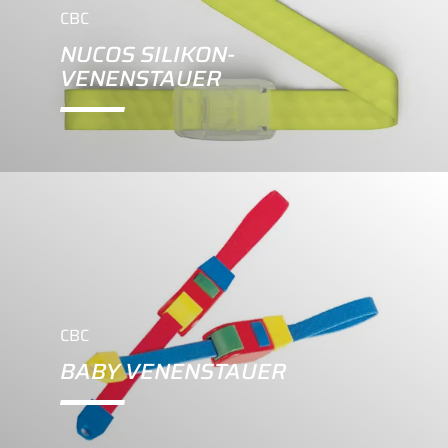
CBC
NUCOS SILIKON-
VENENSTAUER
CBC
BABY VENENSTAUER