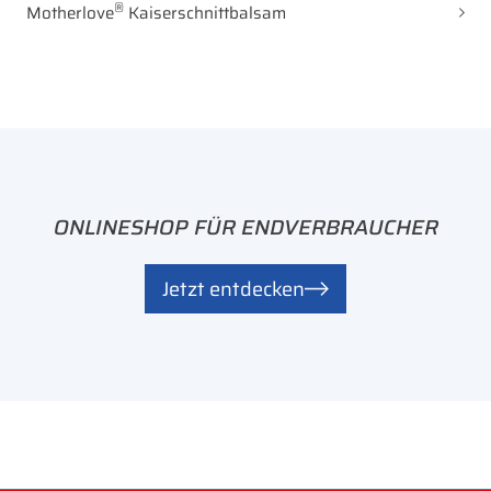
®
Motherlove
Kaiserschnittbalsam
ONLINESHOP FÜR ENDVERBRAUCHER
Jetzt entdecken
CBC
mamivac®
MEDIZINPRODUKTE
STILLHILFEN