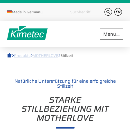
Suchbegriffe
Made in Germany
Menü
UNTERNEH
MARKEN
Produkte
MOTHERLOVE
Stillzeit
PRODUK
PRODUKTE
CBC
AKTUELLES
Natürliche Unterstützung für eine erfolgreiche
Stillzeit
MAMIVAC
DOWNLOA
STARKE
STILLBEZIEHUNG MIT
MOTHERLO
KONTAKT
MOTHERLOVE