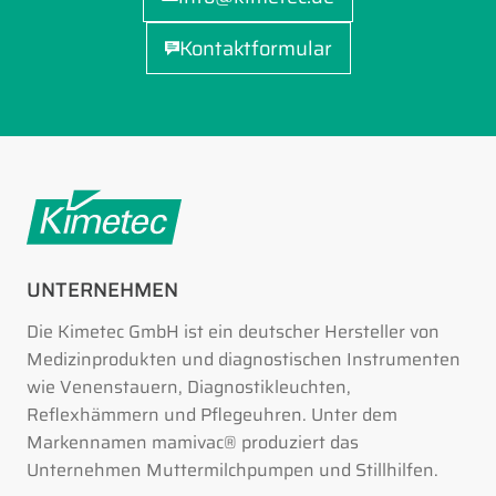
Kontaktformular
UNTERNEHMEN
Die Kimetec GmbH ist ein deutscher Hersteller von
Medizinprodukten und diagnostischen Instrumenten
wie Venenstauern, Diagnostikleuchten,
Reflexhämmern und Pflegeuhren. Unter dem
Markennamen mamivac® produziert das
Unternehmen Muttermilchpumpen und Stillhilfen.