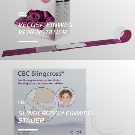
CBC
VECOS® EINWEG-
VENENSTAUER
CBC
SLINGCROSS® EINWEG-
STAUER