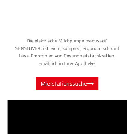
Die elektrische Milchpumpe mamivac®
SENSITIVE-C ist leicht, kompakt, ergonomisch und
leise. Empfohlen von Gesundheitsfachkräften,
erhältlich in Ihrer Apotheke!
Mietstationssuche