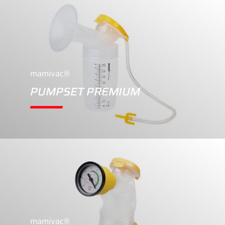
mamivac®
PUMPSET PREMIUM
mamivac®